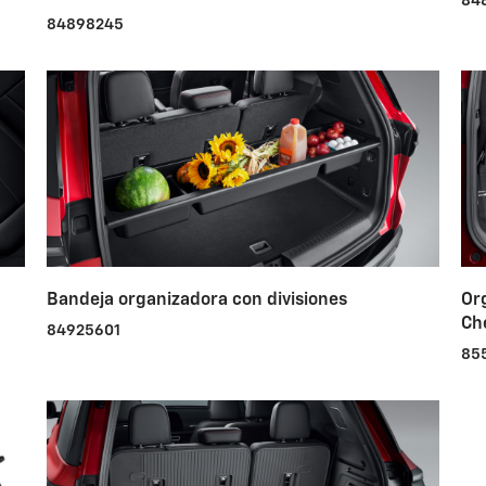
84
84898245
Bandeja organizadora con divisiones
Or
Ch
84925601
85