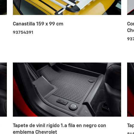
Canastilla 159 x 99 cm
Co
Ch
93754391
93
a
Tapete de vinil rígido 1.a fila en negro con
Tap
emblema Chevrolet