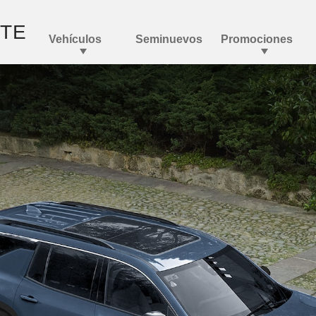
Traverse
Equipamiento
Precios
Accesorios
Aparta
Cotizador