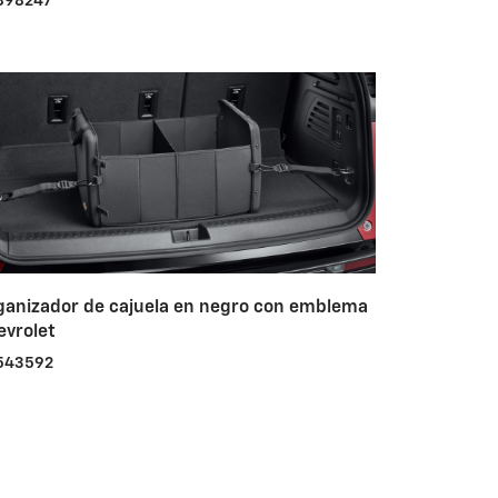
898247
ganizador de cajuela en negro con emblema
evrolet
543592