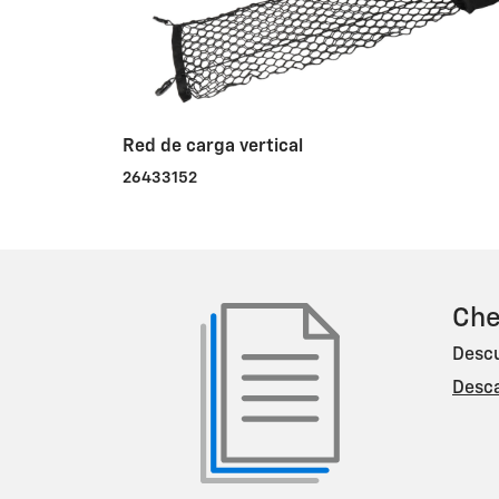
Red de carga vertical
26433152
Che
Descu
Desca