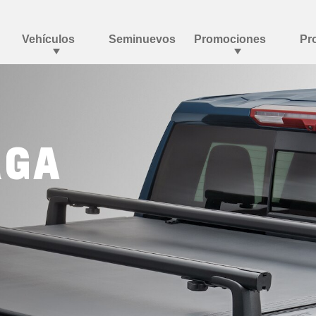
S
RGA